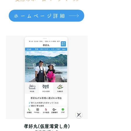
ホームページ詳細
孝好丸(仮屋湾貸し舟)