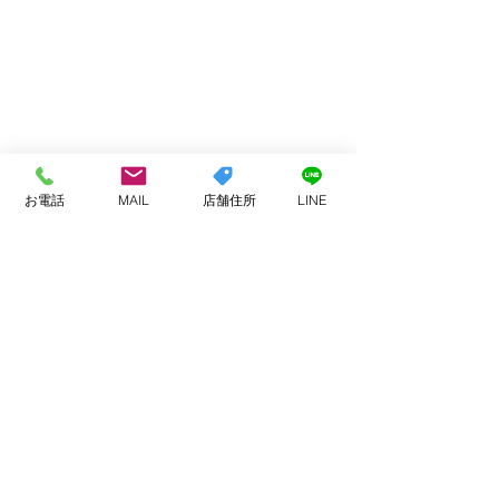
お電話
MAIL
店舗住所
LINE
コメント
お客様へ
今月もありがと
コメントを追加…
ました