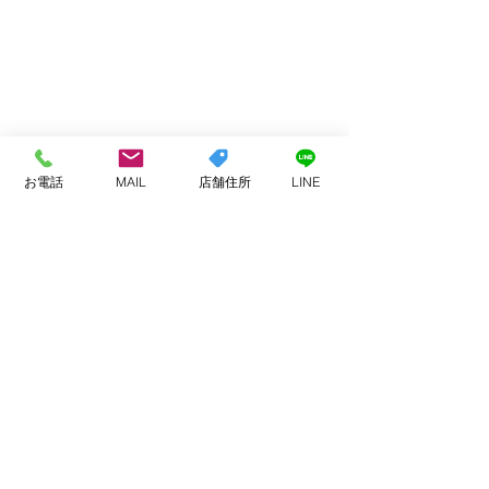
お電話
MAIL
店舗住所
LINE
コメント
お客様へ
業務提携などでのご連絡
コメントを追加…
頂く方へ
ADDRESS