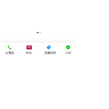
コメント
お電話
MAIL
店舗住所
LINE
お客様へ
コメントが読み込まれませんでした。
業務提携などでのご連絡
技術的な問題があったようです。お手数ですが、
頂く方へ
再度接続するか、ページを再読み込みしてださ
い。
再読み込み