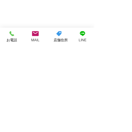
お電話
MAIL
店舗住所
LINE
コメント
お客様へ
業務提携などでのご連絡
コメントを追加…
頂く方へ
ADDRESS
〒847-0002
唐津市山本1590-1