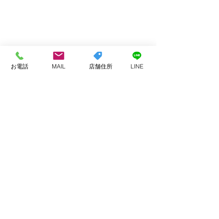
お電話
MAIL
店舗住所
LINE
コメント
お客様へ
業務提携などでのご連絡
コメントを追加…
頂く方へ
ADDRESS
〒847-0002
唐津市山本1590-1