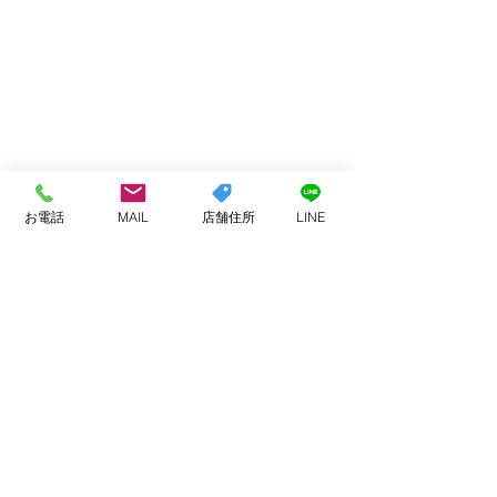
お電話
MAIL
店舗住所
LINE
コメント
お客様へ
今月もありがと
コメントを追加…
ました