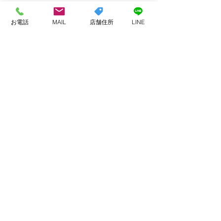
お電話
MAIL
店舗住所
LINE
コメント
お客様へ
今月もありがと
コメントを追加…
ました
ADDRESS