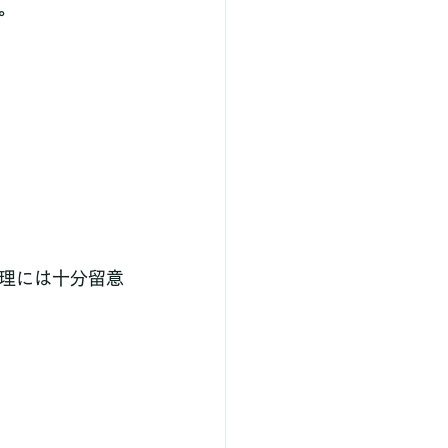
。
理には十分留意