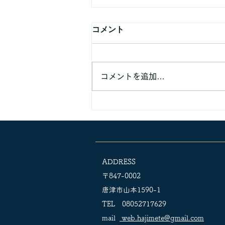
コメント
コメントを追加…
AI対策できてます
ADDRESS
〒847-0002
唐津市山本1590-1
TEL 08052717629
mail
web.hajimete@gmail.com