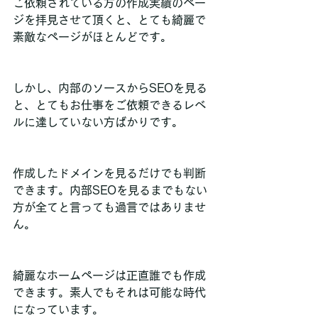
ご依頼されている方の作成実績のペー
ジを拝見させて頂くと、とても綺麗で
素敵なページがほとんどです。
しかし、内部のソースからSEOを見る
と、とてもお仕事をご依頼できるレベ
ルに達していない方ばかりです。
作成したドメインを見るだけでも判断
できます。内部SEOを見るまでもない
方が全てと言っても過言ではありませ
ん。
綺麗なホームページは正直誰でも作成
できます。素人でもそれは可能な時代
になっています。