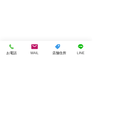
お電話
MAIL
店舗住所
LINE
コメント
お客様へ
今月もありがと
コメントを追加…
ました