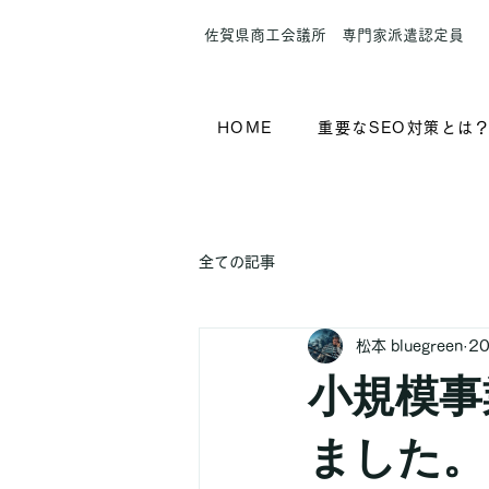
​佐賀県商工会議所 専門家派遣認定員
HOME
重要なSEO対策とは
全ての記事
松本 bluegreen
2
小規模事
ました。