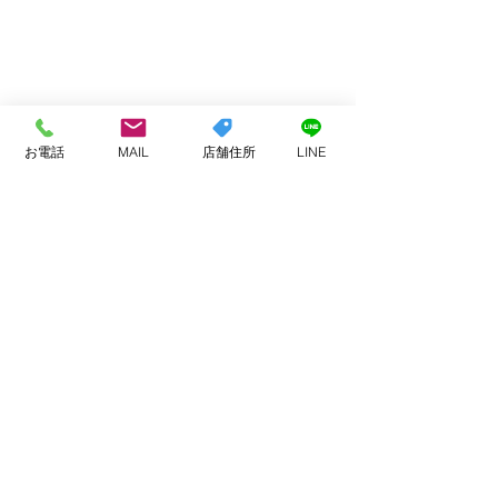
お電話
MAIL
店舗住所
LINE
コメント
お客様へ
今月もありがと
コメントを追加…
ました
ADDRESS
〒847-0002
唐津市山本1590-1