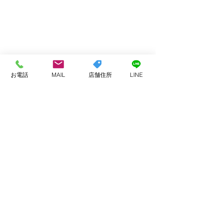
お電話
MAIL
店舗住所
LINE
コメント
お客様へ
今月もありがと
コメントを追加…
ました
ADDRESS
〒847-0002