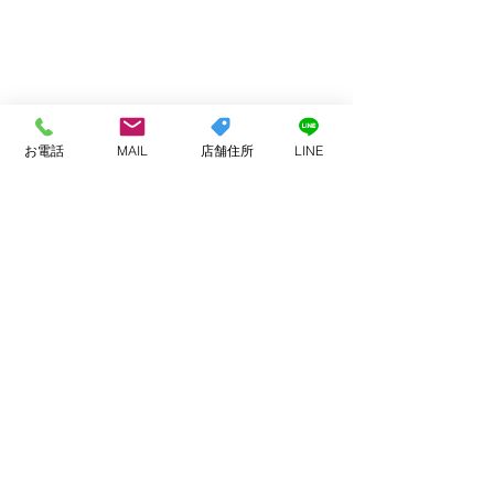
お電話
MAIL
店舗住所
LINE
コメント
お客様へ
今月もありがと
コメントを追加…
ました
ADDRESS
〒847-0002
唐津市山本1590-1