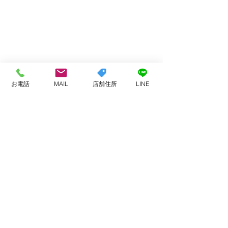
お電話
MAIL
店舗住所
LINE
コメント
お客様へ
業務提携などでのご連絡
コメントを追加…
頂く方へ
ADDRESS